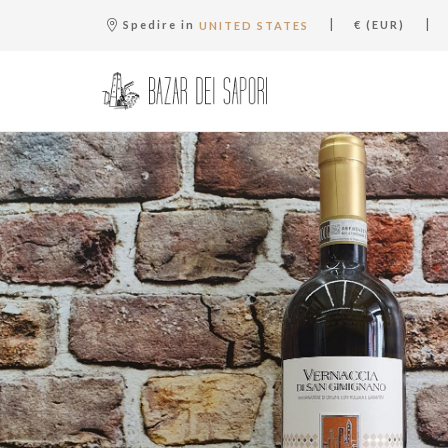
|
|
Spedire in
€ (EUR)
UNITED STATES