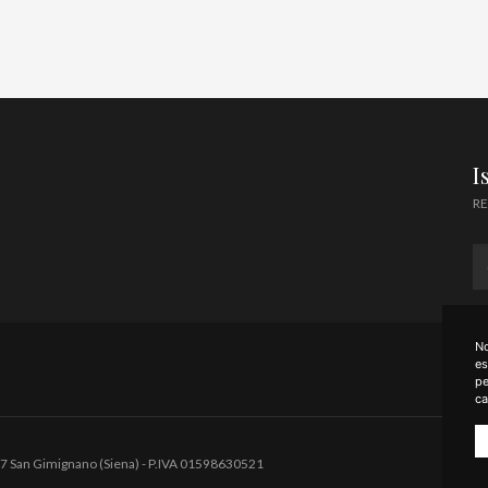
I
RE
No
es
pe
ca
3037 San Gimignano (Siena) - P.IVA 01598630521