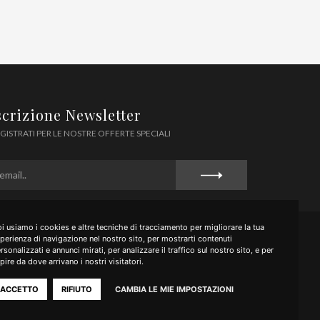
scrizione Newsletter
GISTRATI PER LE NOSTRE OFFERTE SPECIALI
i usiamo i cookies e altre tecniche di tracciamento per migliorare la tua
perienza di navigazione nel nostro sito, per mostrarti contenuti
rsonalizzati e annunci mirati, per analizzare il traffico sul nostro sito, e per
pire da dove arrivano i nostri visitatori.
ACCETTO
RIFIUTO
CAMBIA LE MIE IMPOSTAZIONI
Realizzato da