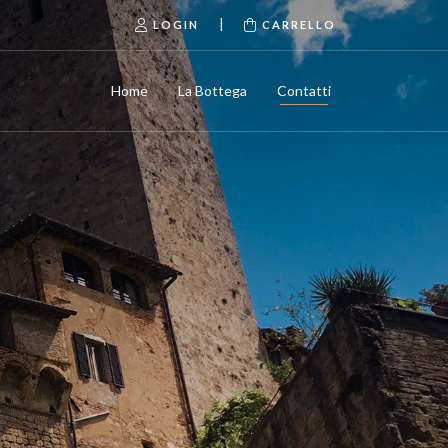
|
LOGIN
CARRELLO
Home
La Bottega
Contatti