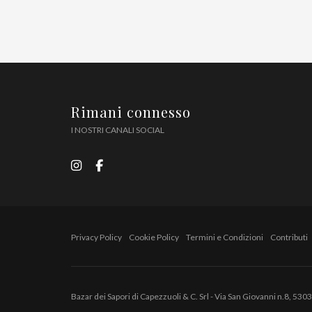
Rimani connesso
I NOSTRI CANALI SOCIAL
Privacy Policy
Cookie Policy
Termini e Condizioni
Contributi
Bazar dei Sapori di Capezzuoli & C. Srl - Via San Giovanni n.8, 5