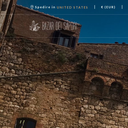
|
|
Spedire in
€ (EUR)
UNITED STATES