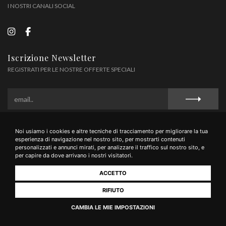
I NOSTRI CANALI SOCIAL
Iscrizione Newsletter
REGISTRATI PER LE NOSTRE OFFERTE SPECIALI
Noi usiamo i cookies e altre tecniche di tracciamento per migliorare la tua
Privacy Policy
Cookie Policy
Termini e Condizioni
Contributi
esperienza di navigazione nel nostro sito, per mostrarti contenuti
personalizzati e annunci mirati, per analizzare il traffico sul nostro sito, e
per capire da dove arrivano i nostri visitatori.
ACCETTO
Bazar dei Sapori di Capezzuoli & C. Srl - Via San Giovanni n.8, 53037 San
Gimignano (Siena) - P.IVA 01598630521
RIFIUTO
CAMBIA LE MIE IMPOSTAZIONI
Realizzato da