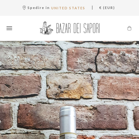
|
Spedire in
€ (EUR)
UNITED STATES