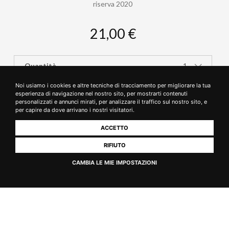
riserva 2020
21,00 €
Quantità
1
Noi usiamo i cookies e altre tecniche di tracciamento per migliorare la tua
AGGIUNGI AL CARRELLO
esperienza di navigazione nel nostro sito, per mostrarti contenuti
personalizzati e annunci mirati, per analizzare il traffico sul nostro sito, e
per capire da dove arrivano i nostri visitatori.
ACCETTO
RIFIUTO
CAMBIA LE MIE IMPOSTAZIONI
Rimani connesso
I NOSTRI CANALI SOCIAL