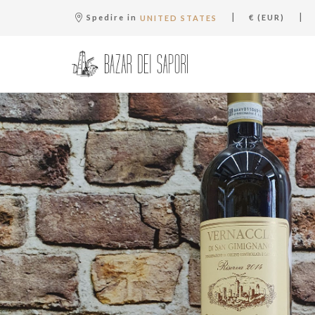
|
|
Spedire in
€ (EUR)
UNITED STATES