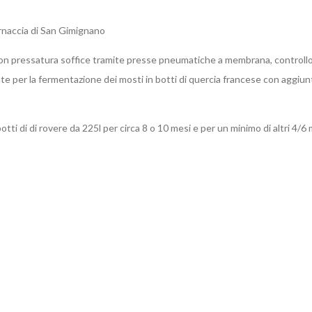
naccia di San Gimignano
 con pressatura soffice tramite presse pneumatiche a membrana, controllo
 per la fermentazione dei mosti in botti di quercia francese con aggiunta 
otti di di rovere da 225l per circa 8 o 10 mesi e per un minimo di altri 4/6 m