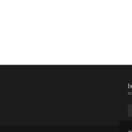
I
RE
No