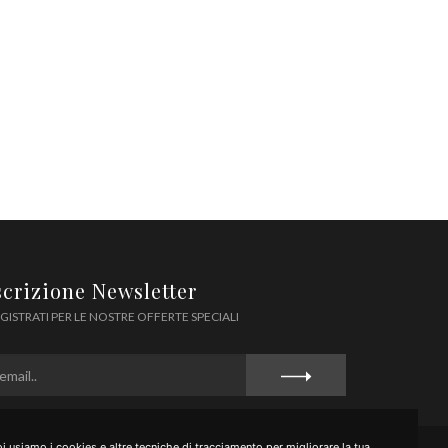
scrizione Newsletter
GISTRATI PER LE NOSTRE OFFERTE SPECIALI
i usiamo i cookies e altre tecniche di tracciamento per migliorare la tua