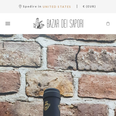
|
Spedire in
€ (EUR)
UNITED STATES